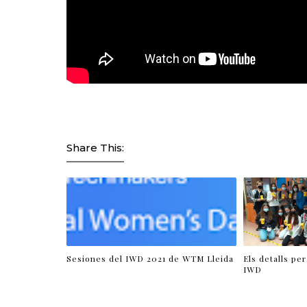
Share This:
Sesiones del IWD 2021 de WTM Lleida
Els detalls per
IWD