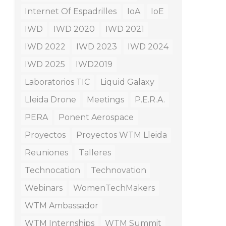
Internet Of Espadrilles
IoA
IoE
IWD
IWD 2020
IWD 2021
IWD 2022
IWD 2023
IWD 2024
IWD 2025
IWD2019
Laboratorios TIC
Liquid Galaxy
Lleida Drone
Meetings
P.E.R.A.
PERA
Ponent Aerospace
Proyectos
Proyectos WTM Lleida
Reuniones
Talleres
Technocation
Technovation
Webinars
WomenTechMakers
WTM Ambassador
WTM Internships
WTM Summit