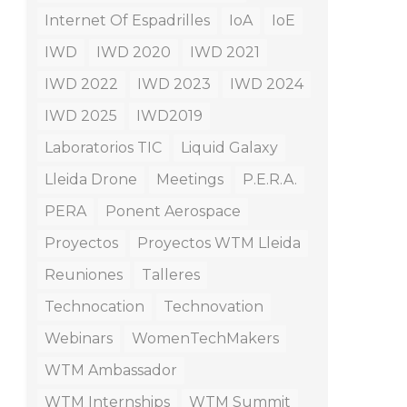
Internet Of Espadrilles
IoA
IoE
IWD
IWD 2020
IWD 2021
IWD 2022
IWD 2023
IWD 2024
IWD 2025
IWD2019
Laboratorios TIC
Liquid Galaxy
Lleida Drone
Meetings
P.E.R.A.
PERA
Ponent Aerospace
Proyectos
Proyectos WTM Lleida
Reuniones
Talleres
Technocation
Technovation
Webinars
WomenTechMakers
WTM Ambassador
WTM Internships
WTM Summit