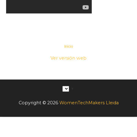
Inicio
‹
›
Ver versión web
▼
Copyright ©
2026
WomenTechMakers Lleida