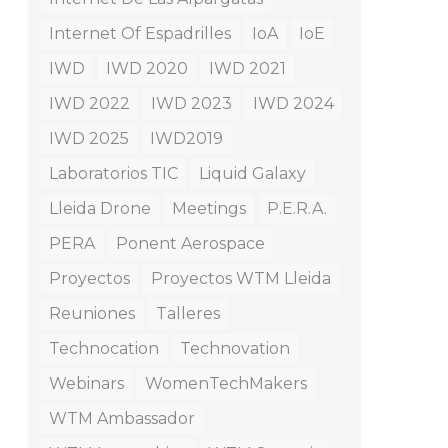
Internet Of Espadrilles
IoA
IoE
IWD
IWD 2020
IWD 2021
IWD 2022
IWD 2023
IWD 2024
IWD 2025
IWD2019
Laboratorios TIC
Liquid Galaxy
Lleida Drone
Meetings
P.E.R.A.
PERA
Ponent Aerospace
Proyectos
Proyectos WTM Lleida
Reuniones
Talleres
Technocation
Technovation
Webinars
WomenTechMakers
WTM Ambassador