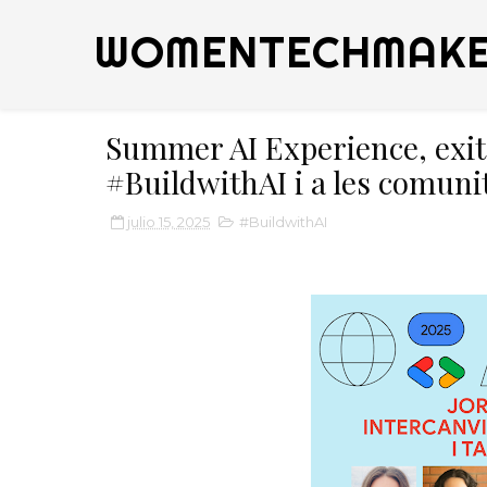
WOMENTECHMAKE
Summer AI Experience, exit
#BuildwithAI i a les comuni
julio 15, 2025
#BuildwithAI