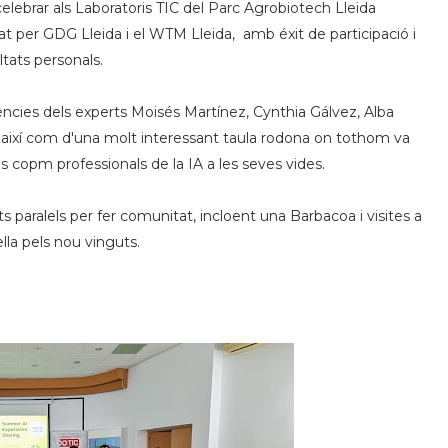
celebrar als Laboratoris TIC del Parc Agrobiotech Lleida
 per GDG Lleida i el WTM Lleida, amb éxit de participació i
ltats personals.
ències dels experts Moisés Martínez, Cynthia Gálvez, Alba
 així com d'una molt interessant taula rodona on tothom va
s copm professionals de la IA a les seves vides.
 paralels per fer comunitat, incloent una Barbacoa i visites a
lla pels nou vinguts.