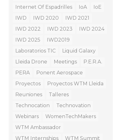
Internet Of Espadrilles
IoA
IoE
IWD
IWD 2020
IWD 2021
IWD 2022
IWD 2023
IWD 2024
IWD 2025
IWD2019
Laboratorios TIC
Liquid Galaxy
Lleida Drone
Meetings
P.E.R.A.
PERA
Ponent Aerospace
Proyectos
Proyectos WTM Lleida
Reuniones
Talleres
Technocation
Technovation
Webinars
WomenTechMakers
WTM Ambassador
WTM Internships
WTM Summit